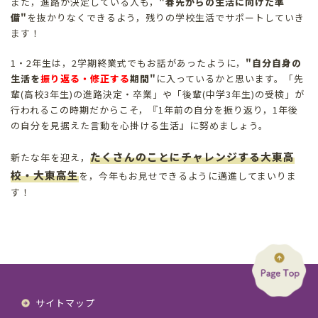
また，進路が決定している人も，
"春先からの生活に向けた準
備"
を抜かりなくできるよう，残りの学校生活でサポートしていき
ます！
1・2年生は，2学期終業式でもお話があったように，
"自分自身の
生活を
振り返る・修正する
期間"
に入っているかと思います。「先
輩(高校3年生)の進路決定・卒業」や「後輩(中学3年生)の受検」が
行われるこの時期だからこそ，『1年前の自分を振り返り，1年後
の自分を見据えた言動を心掛ける生活』に努めましょう。
たくさんのことにチャレンジする大東高
新たな年を迎え，
校・大東高生
を，今年もお見せできるように邁進してまいりま
す！
サイトマップ