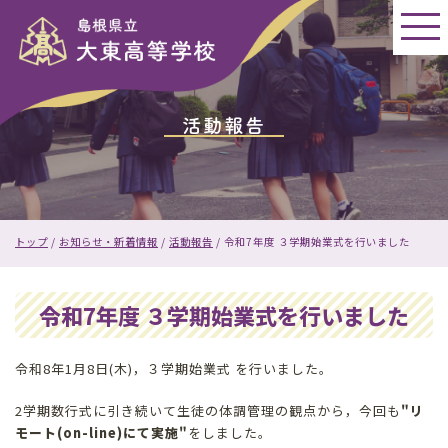
このページの本文へ
活動報告
現
トップ
/
お知らせ・新着情報
/
活動報告
/
令和7年度 ３学期始業式を行いました
在
の
位
令和7年度 ３学期始業式を行いました
置：
令和8年1月8日(木)，３学期始業式 を行いました。
2学期数行式に引き続いて生徒の体調管理の観点から，今回も
"リ
モート(on-line)にて実施"
をしました。