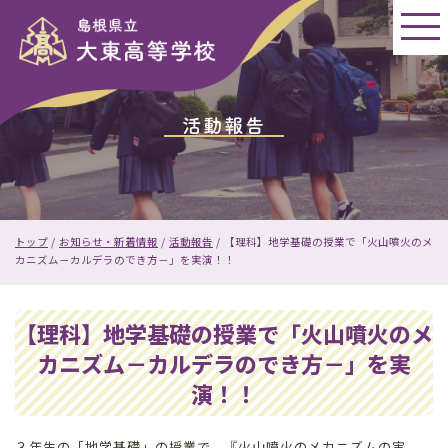
このページの本文へ
活動報告
現
トップ
/
お知らせ・新着情報
/
活動報告
/
【理科】地学基礎の授業で「火山噴火のメ
在
カニズム－カルデラのでき方－」を実演！！
の
位
置：
【理科】地学基礎の授業で「火山噴火のメ
カニズム－カルデラのでき方－」を実
演！！
３年生の「地学基礎」の授業で，『火山噴火のメカニズムの実