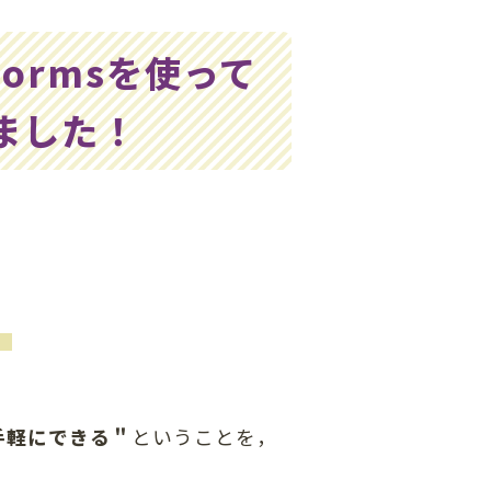
ormsを使って
ました！
」
手軽にできる＂
ということを，