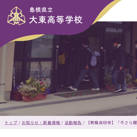
このページの本文へ
現
トップ
/
お知らせ・新着情報
/
活動報告
/
【教職員研修】「今さら聞け
在