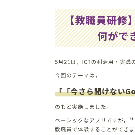
の
位
【教職員研修】
置：
何がで
5月21日，ICTの利活用・実
今回のテーマは，
「「今さら聞けないGoo
のもと実施しました。
ベーシックなアプリですが，
＂
教職員で体験することができま