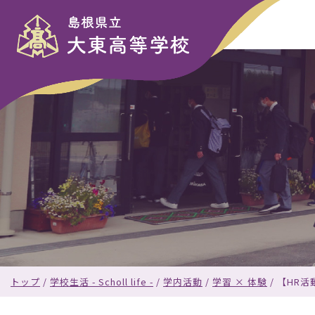
このページの本文へ
現
トップ
/
学校生活 - Scholl life -
/
学内活動
/
学習 × 体験
/
【HR
在