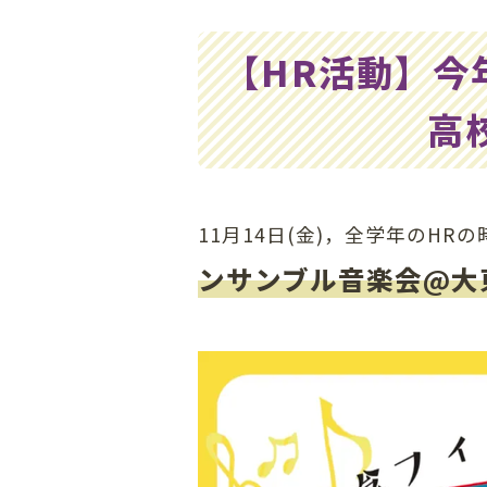
の
位
【HR活動】今
置：
高
11月14日(金)，全学年のHR
ンサンブル音楽会@大