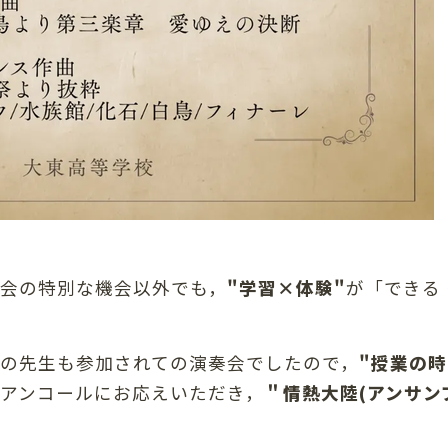
会の特別な機会以外でも，
"学習×体験"
が「できる
の先生も参加されての演奏会でしたので，
"授業の
アンコールにお応えいただき，
＂情熱大陸(アンサンブ