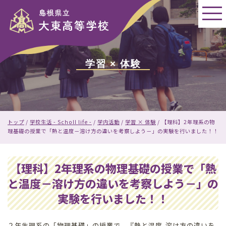
このページの本文へ
学習 × 体験
現
トップ
/
学校生活 - Scholl life -
/
学内活動
/
学習 × 体験
/
【理科】2年理系の物
在
理基礎の授業で「熱と温度－溶け方の違いを考察しよう－」の実験を行いました！！
の
位
置：
【理科】2年理系の物理基礎の授業で「熱
と温度－溶け方の違いを考察しよう－」の
実験を行いました！！
２年生理系の「物理基礎」の授業で，『熱と温度-溶け方の違いを