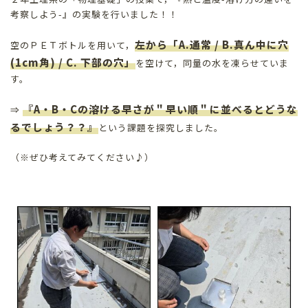
考察しよう-』の実験を行いました！！
左から「A.通常 / B.真ん中に穴
空のＰＥＴボトルを用いて，
(1cm角) / C. 下部の穴」
を空けて，同量の水を凍らせていま
す。
『A・B・Cの溶ける早さが＂早い順＂に並べるとどうな
⇒
るでしょう？？』
という課題を探究しました。
（※ぜひ考えてみてください♪）