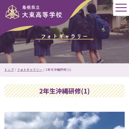
このページの本文へ
フォトギャラリー
現
トップ
/
フォトギャラリー
/
2年生沖縄研修(1)
在
の
位
2年生沖縄研修(1)
置：