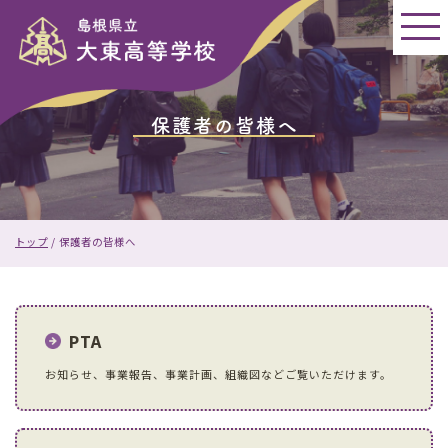
このページの本文へ
保護者の皆様へ
現
トップ
/
保護者の皆様へ
在
の
位
置：
PTA
お知らせ、事業報告、事業計画、組織図などご覧いただけます。