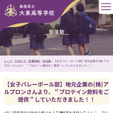
このページの本文へ
部活動
現
トップ
/
お知らせ・新着情報
/
部活動
/
【女子バレーボール部】地元企業の(株)アル
在
プロンさんより、＂プロテイン飲料をご提供＂していただきました！！
の
位
置：
【女子バレーボール部】地元企業の(株)ア
ルプロンさんより、＂プロテイン飲料をご
提供＂していただきました！！
4月に雲南市内の地元企業である
＂(株)アルプロン＂
さんに、プロ