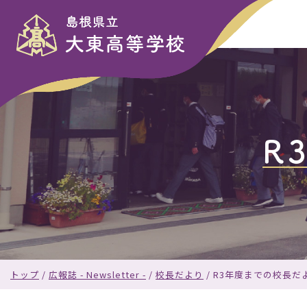
このページの本文へ
R
現
トップ
/
広報誌 - Newsletter -
/
校長だより
/
R3年度までの校長だ
在