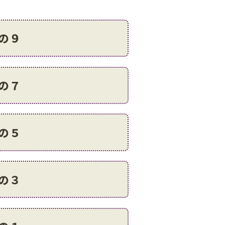
の９
の７
の５
の３