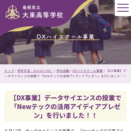
このページの本文へ
DXハイスクール事業
現
トップ
/
学校生活 - Scholl life -
/
学内活動
/
DXハイスクール事業
/
【DX事業】デ
在
ータサイエンスの授業で「Newテックの活用アイディアプレゼン」を行いました！！
の
位
置：
【DX事業】データサイエンスの授業で
「Newテックの活用アイディアプレゼ
ン」を行いました！！
６月17日，データサイエンスの授業で，「Newテックの活用アイ