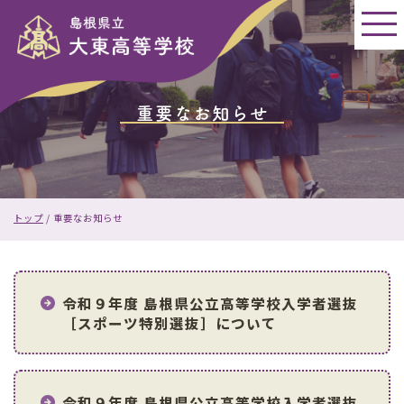
このページの本文へ
重要なお知らせ
現
トップ
/
重要なお知らせ
在
の
位
置：
令和９年度 島根県公立高等学校入学者選抜
［スポーツ特別選抜］について
令和９年度 島根県公立高等学校入学者選抜