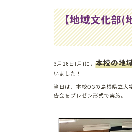
の
位
【地域文化部(
置：
本校の地域
3月16日(月)に，
いました！
当日は、本校OGの島根県立大
告会をプレゼン形式で実施。