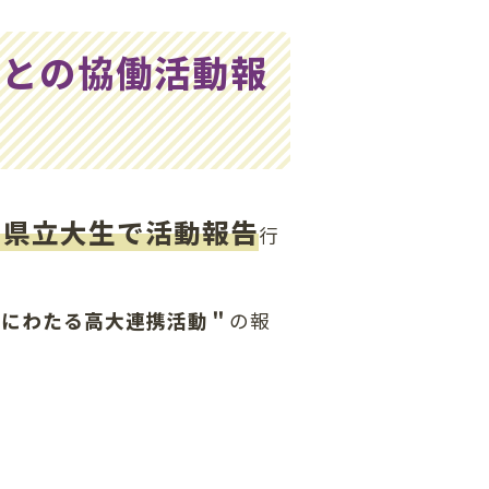
生との協働活動報
と県立大生で活動報告
行
年にわたる高大連携活動＂
の報