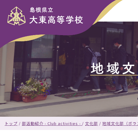
このページの本文へ
地域文
現
トップ
/
部活動紹介 - Club activities -
/
文化部
/
地域文化部（ボラ
在