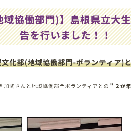
地域協働部門)】島根県立大
告を行いました！！
文化部(地域協働部門-ボランティア)
学 加武さんと地域協働部門ボランティアとの
＂２か