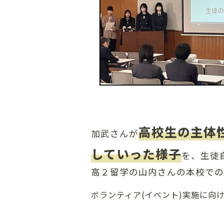
高校生の主体
加武さんが
していった様子
を、生徒
高２留学の山内さんの本校での
ボランティア(イベント)実施に向