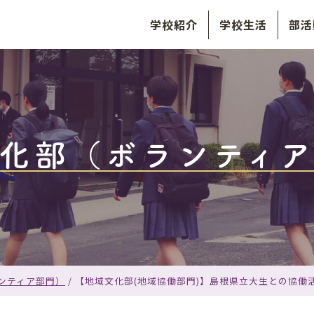
学校紹介
学校生活
部活
化部（ボランティ
ンティア部門）
/
【地域文化部(地域協働部門)】島根県立大生との協働