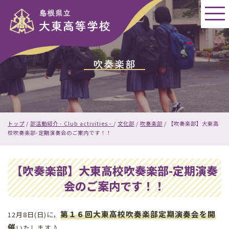
このページの本文へ
吹奏楽部
現
トップ
/
部活動紹介 - Club activities -
/
文化部
/
吹奏楽部
/
【吹奏楽部】大東高
在
校吹奏楽部-定期演奏会のご案内です！！
の
位
置：
【吹奏楽部】大東高校吹奏楽部-定期演奏
会のご案内です！！
第１６回大東高校吹奏楽部定期演奏会を開
12月8日(日)に，
催
いたします♪