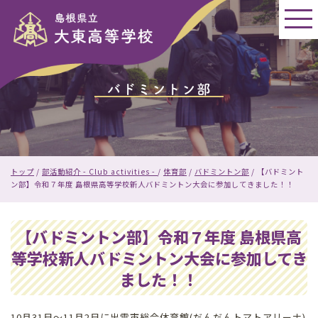
このページの本文へ
バドミントン部
現
トップ
/
部活動紹介 - Club activities -
/
体育部
/
バドミントン部
/
【バドミント
在
ン部】令和７年度 島根県高等学校新人バドミントン大会に参加してきました！！
の
位
置：
【バドミントン部】令和７年度 島根県高
等学校新人バドミントン大会に参加してき
ました！！
10月31日～11月2日に出雲市総合体育館(だんだんトマトアリーナ)