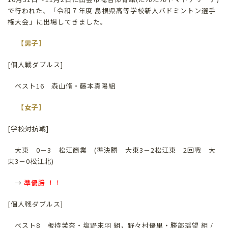
で行われた、「令和７年度 島根県高等学校新人バドミントン選手
権大会」に出場してきました。
【男子】
[個人戦ダブルス]
ベスト16 森山脩・藤本真陽組
【女子】
[学校対抗戦]
大東 0－3 松江商業 (準決勝 大東3－2松江東 2回戦 大
東3－0松江北)
→
準優勝 ！！
[個人戦ダブルス]
ベスト8 板持茉奈・塩野來羽 組，野々村優里・勝部瑶望 組 /