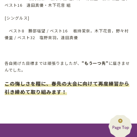
ベスト16 遠田真優・木下花音 組
[シングルス]
ベスト8 勝部瑶望 / ベスト16 板持茉奈，木下花音，野々村
優里 / ベスト32 塩野來羽，遠田真優
各自掲げた目標までは頑張りましたが、
"もう一つ先"
に届きませ
んでした。
この悔しさを糧に、
春先の大会に向けて再度練習から
引き締めて取り組みます！