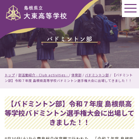
このページの本文へ
バドミントン部
現
トップ
/
部活動紹介 - Club activities -
/
体育部
/
バドミントン部
/
【バドミント
在
ン部】令和７年度 島根県高等学校バドミントン選手権大会に出場してきました！！
の
位
置：
【バドミントン部】令和７年度 島根県高
等学校バドミントン選手権大会に出場して
きました！！
8月30日(土)から鹿島総合体育館で行われた、「令和７年度 島根県