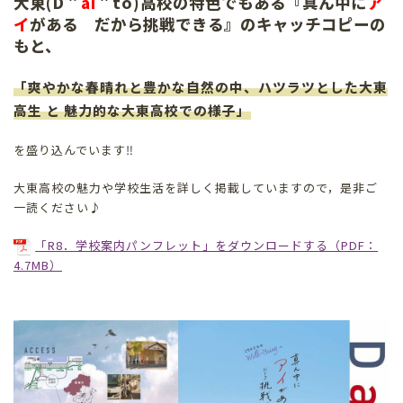
大東(D
＂
ai
＂
to)高校の特色でもある『真ん中に
ア
イ
がある だから
挑戦
できる』のキャッチコピーの
もと、
「爽やかな春晴れと豊かな自然の中、ハツラツとした大東
高生 と 魅力的な大東高校での様子」
を盛り込んでいます‼
大東高校の魅力や学校生活を詳しく掲載していますので，是非ご
一読ください♪
「R8．学校案内パンフレット」をダウンロードする（PDF：
4.7MB）